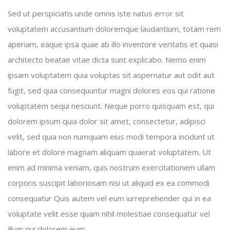
Sed ut perspiciatis unde omnis iste natus error sit
voluptatem accusantium doloremque laudantium, totam rem
aperiam, eaque ipsa quae ab illo inventore veritatis et quasi
architecto beatae vitae dicta sunt explicabo. Nemo enim
ipsam voluptatem quia voluptas sit aspernatur aut odit aut
fugit, sed quia consequuntur magni dolores eos qui ratione
voluptatem sequi nesciunt. Neque porro quisquam est, qui
dolorem ipsum quia dolor sit amet, consectetur, adipisci
velit, sed quia non numquam eius modi tempora incidunt ut
labore et dolore magnam aliquam quaerat voluptatem. Ut
enim ad minima veniam, quis nostrum exercitationem ullam
corporis suscipit laboriosam nisi ut aliquid ex ea commodi
consequatur Quis autem vel eum iurreprehender qui in ea
voluptate velit esse quam nihil molestiae consequatur vel
illum qui dolorem eum